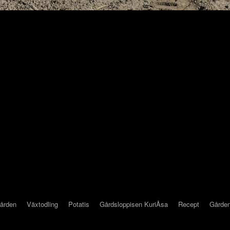
gården
Växtodling
Potatis
Gårdsloppisen KuriÅsa
Recept
Gården