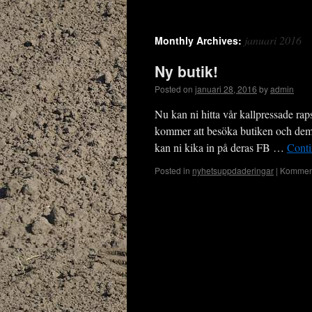
januari 2016
Monthly Archives:
Ny butik!
Posted on
januari 28, 2016
by
admin
Nu kan ni hitta vår kallpressade ra
kommer att besöka butiken och dema 
kan ni kika in på deras FB …
Conti
Posted in
nyhetsuppdaderingar
|
Komment