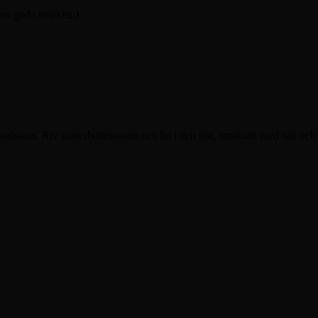
 den goda smaken:)
nsistens. Riv västerbottenosten och ha i den sist, smaksätt med salt och 