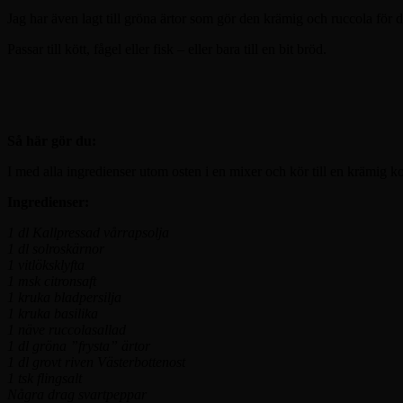
Jag har även lagt till gröna ärtor som gör den krämig och ruccola för
Passar till kött, fågel eller fisk – eller bara till en bit bröd.
Så här gör du:
I med alla ingredienser utom osten i en mixer och kör till en krämig ko
Ingredienser:
1 dl Kallpressad vårrapsolja
1 dl solroskärnor
1 vitlöksklyfta
1 msk citronsaft
1 kruka bladpersilja
1 kruka basilika
1 näve ruccolasallad
1 dl gröna ”frysta” ärtor
1 dl grovt riven Västerbottenost
1 tsk flingsalt
Några drag svartpeppar