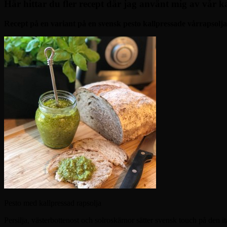
Här hittar du fler recept där jag använt mig av vår ka
Recept på en variant på en svensk pesto kallpressade vårrapsolja
Pesto med kallpressad rapsolja
Persilja, västerbottenost och solroskärnor sätter svensk touch på den 