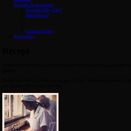
Kontakt & öppettider
Kontakt Säby Gård
Hitta till oss!
Grafisk design
Presenttips
Recept
Välkommen till Säby Gårds receptsida. På denna sida ha jag samlat de r
gården.
Redan som 9-åring visste jag att jag ville gå i restaurangskola när 
var lätt när det var dags för mig.