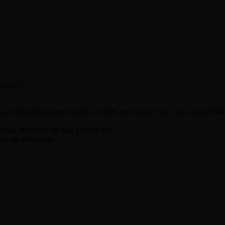
knäcke!
ga ett bakplåtspapper ovanpå och rulla med kavel över. Dra sedan försikt
öga. De ska få en ljust gyllene färg.
nan du delar dom.