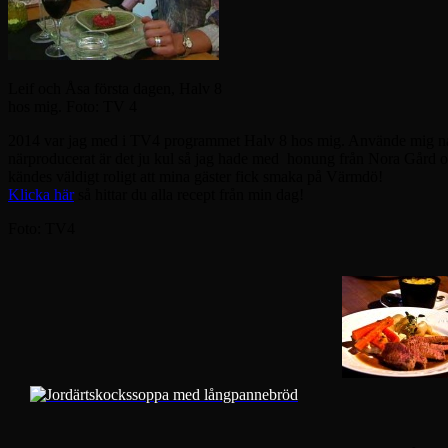
Leif och Åsa första dagen, Halv 8
hos mig. Foto: TV 4
2014 var jag med i TV4 programmet Halv 8 hos mig. Använde mig natu
närproducerat är det ju kul så jag hade med honung från Nora Gård oc
kändes väldigt roligt att mina gäster fick smaka på Värmdö!
Klicka här
så hittar du alla recept från min dag!
Foto: TV4