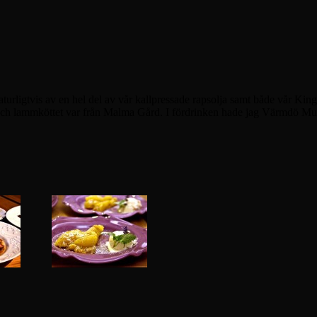
rligtvis av en hel del av vår kallpressade rapsolja samt både vår Ki
h lammköttet var från Malma Gård. I fördrinken hade jag Värmdö Muster