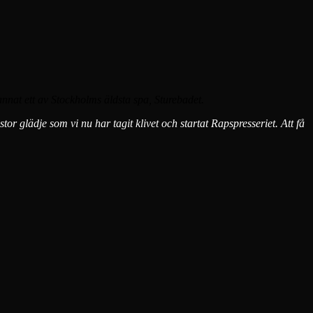
nnat ett av Stockholms äldsta spa, Sturebadet.
 stor glädje som vi
nu har tagit klivet och startat Rapspresseriet. Att
få