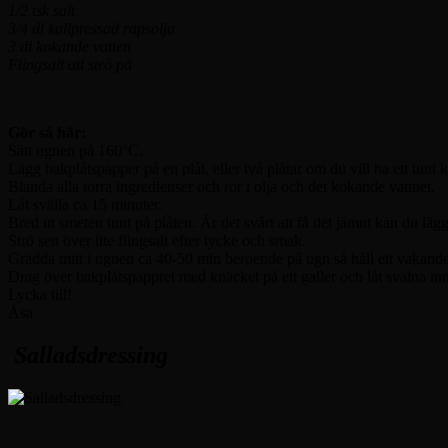
1/2 tsk salt
3/4 dl kallpressad rapsolja
3 dl kokande vatten
Flingsalt att strö på
Gör så här:
Sätt ugnen på 160°C.
Lägg bakplåtspapper på en plåt, eller två plåtar om du vill ha ett tunt 
Blanda alla torra ingredienser och rör i olja och det kokande vattnet.
Låt svälla ca 15 minuter.
Bred ut smeten tunt på plåten. Är det svårt att få det jämnt kan du läg
Strö sen över lite flingsalt efter tycke och smak.
Grädda mitt i ugnen ca 40-50 min beroende på ugn så håll ett vakande 
Drag över bakplåtspappret med knäcket på ett galler och låt svalna in
Lycka till!
Åsa
Salladsdressing