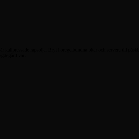
vår kallpressade rapsolja. Bryt i oregelbundna bitar och servera till på
ygdegård var: