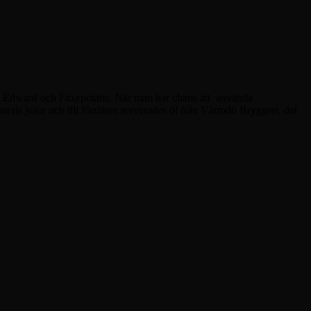
ng Edward och Faxepotatis. När man har chans att använda
is juice och till förrätten serverades öl från Värmdö Bryggeri, det