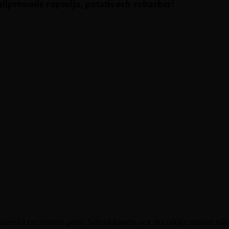
llpressade rapsolja, potatis och rabarber!
italienska favoritröran pesto. Solroskärnorna och den nötiga smaken från