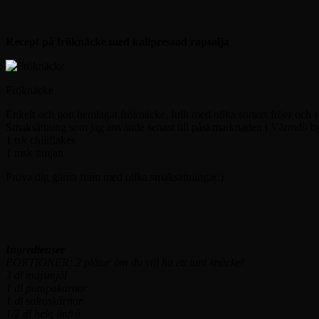
Recept på fröknäcke med kallpressad rapsolja
Fröknäcke
Enkelt och gott hemlagat fröknäcke, fullt med olika sorters fröer och 
Smaksättning som jag använde senast till påskmarknaden i Värmdö b
1 tsk chiliflakes
1 msk timjan
Prova dig gärna fram med olika smaksättningar:)
Ingredienser
PORTIONER: 2 plåtar om du vill ha ett tunt knäcke!
3 dl majsmjöl
1 dl pumpakärnor
1 dl solroskärnor
1/2 dl hela linfrö