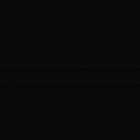
ecept som jag tycker är både goda och enkla för vardag och fest. Naturl
jag blev ”stor”. Det var mina två storebröder som var mina förebilder 