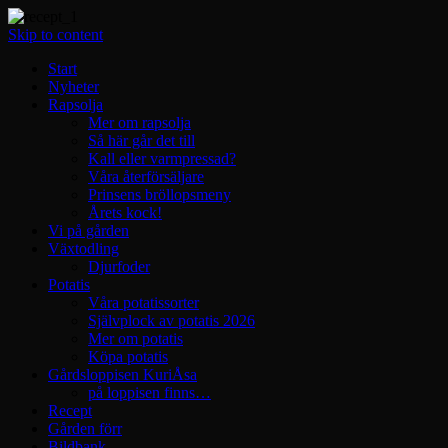
Skip to content
Start
Nyheter
Rapsolja
Mer om rapsolja
Så här går det till
Kall eller varmpressad?
Våra återförsäljare
Prinsens bröllopsmeny
Årets kock!
Vi på gården
Växtodling
Djurfoder
Potatis
Våra potatissorter
Självplock av potatis 2026
Mer om potatis
Köpa potatis
Gårdsloppisen KuriÅsa
på loppisen finns…
Recept
Gården förr
Bildbank