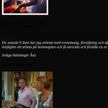
Här är jag 1982, i St: Görans
Hotell och Restaurangskola
Min resa inom restaurangbranschen började på den lilla gourmetrestau
De senaste 9 åren har jag arbetat med evenemang, försäljning och affä
möjlighet att arbeta på hemmaplan och få utveckla och förädla en av 
Soliga hälsningar Åsa
Halv 8 hos mig!