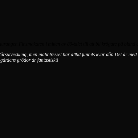
rangen Finsmakaren i mitten av 80-talet till att bli krögare på bland a
rsutveckling, men matintresset har alltid funnits kvar där. Det är med
gårdens grödor är fantastiskt!