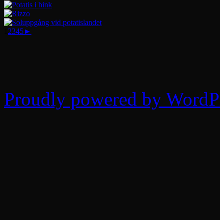
1
2
3
4
5
►
Proudly powered by WordPr