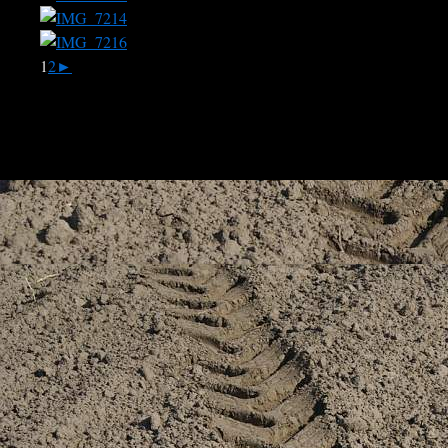
1
2
►