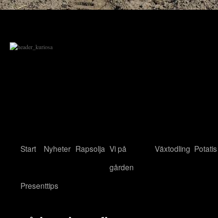
Start
Nyheter
Rapsolja
Vi på
Växtodling
Potatis
gården
Presenttips