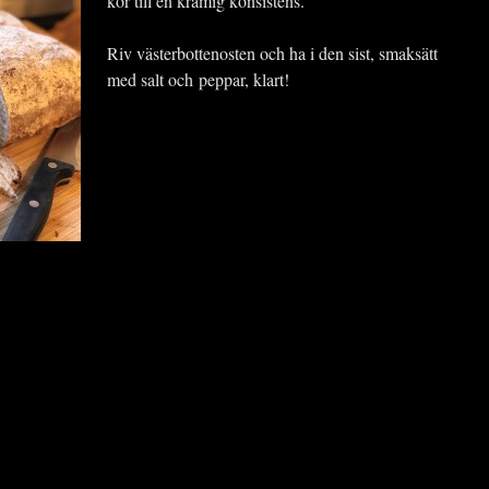
kör till en krämig konsistens.
Riv västerbottenosten och ha i den sist, smaksätt
med salt och peppar, klart!