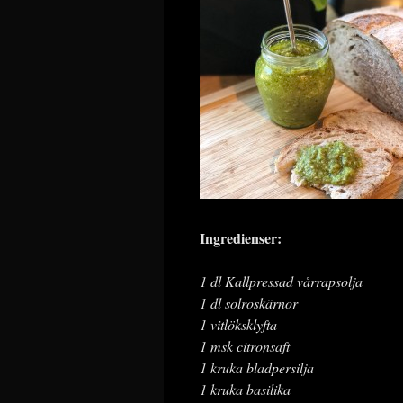
Ingredienser:
1 dl Kallpressad vårrapsolja
1 dl solroskärnor
1 vitlöksklyfta
1 msk citronsaft
1 kruka bladpersilja
1 kruka basilika