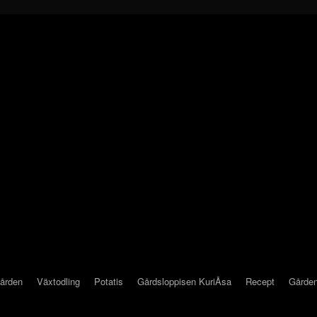
gården
Växtodling
Potatis
Gårdsloppisen KuriÅsa
Recept
Gården