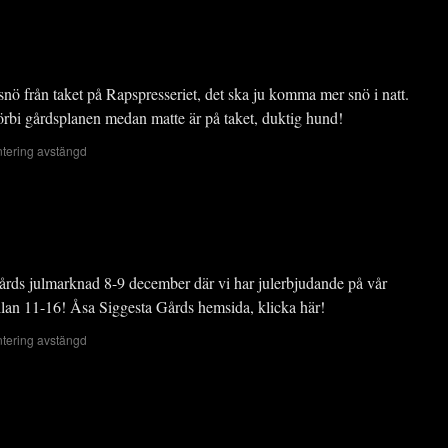
l snö från taket på Rapspresseriet, det ska ju komma mer snö i natt.
förbi gårdsplanen medan matte är på taket, duktig hund!
ering avstängd
årds julmarknad 8-9 december där vi har julerbjudande på vår
llan 11-16! Åsa Siggesta Gårds hemsida, klicka här!
ering avstängd