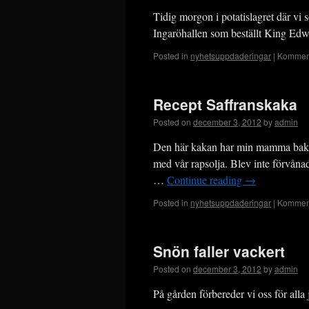
Tidig morgon i potatislagret där vi so
Ingaröhallen som beställt King Edw
Posted in
nyhetsuppdaderingar
|
Komment
Recept Saffranskaka
Posted on
december 3, 2012
by
admin
Den här kakan har min mamma bakat i 
med vår rapsolja. Blev inte förvånad
…
Continue reading
→
Posted in
nyhetsuppdaderingar
|
Komment
Snön faller vackert
Posted on
december 3, 2012
by
admin
På gården förbereder vi oss för all