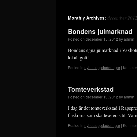
december 201
Monthly Archives:
Bondens julmarknad
Posted on
december 15, 2012
by
admin
Bondens egna julmarknad i Vaxholm
lokalt gott!
Posted in
nyhetsuppdaderingar
|
Komment
Tomteverkstad
Posted on
december 13, 2012
by
admin
I dag är det tomteverkstad i Rapspr
flaskorna som ska levereras till Vä
Posted in
nyhetsuppdaderingar
|
Komment