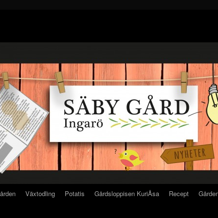
gården
Växtodling
Potatis
Gårdsloppisen KuriÅsa
Recept
Gården