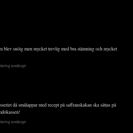
2
 blev snöig men mycket trevlig med bra stämning och mycket
ering avstängd
esseriet då smålappar med recept på saffranskakan ska sättas på
rmdökassen!
ering avstängd