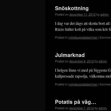
Snöskottning
Posted on
december 11, 2012
by
admin
I dag var det dags att skotta bort al
Rizzo håller koll på vilka som kör 
Posted in
nyhetsuppdaderingar
|
Komment
Julmarknad
Posted on
december 8, 2012
by
admin
I helgen finns vi med på Siggesta G
kallpressade rapsolja, välkomna me
Posted in
nyhetsuppdaderingar
|
Komment
Potatis på väg…
Posted on
december 7, 2012
by
admin