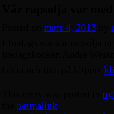
Vår rapsolja var me
Posted on
mars 4, 2013
by
I fredags var vår rapsolja 
fredagskocken André Wessma
Gå in och titta på klippet
kl
This entry was posted in
ny
the
permalink
.