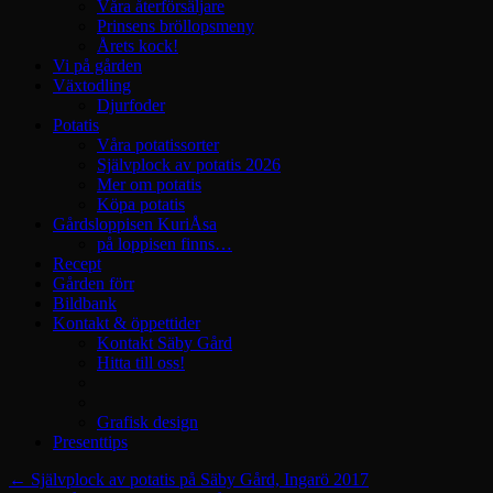
Våra återförsäljare
Prinsens bröllopsmeny
Årets kock!
Vi på gården
Växtodling
Djurfoder
Potatis
Våra potatissorter
Självplock av potatis 2026
Mer om potatis
Köpa potatis
Gårdsloppisen KuriÅsa
på loppisen finns…
Recept
Gården förr
Bildbank
Kontakt & öppettider
Kontakt Säby Gård
Hitta till oss!
Grafisk design
Presenttips
←
Självplock av potatis på Säby Gård, Ingarö 2017