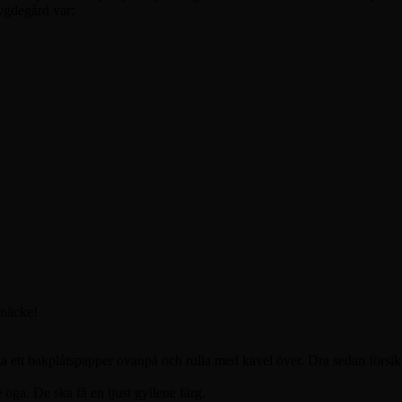
ygdegård var:
knäcke!
ga ett bakplåtspapper ovanpå och rulla med kavel över. Dra sedan försikt
öga. De ska få en ljust gyllene färg.