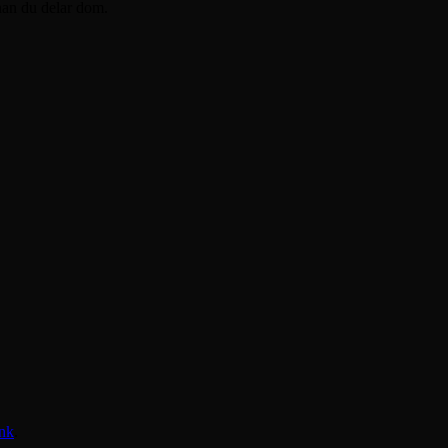
nan du delar dom.
nk
.