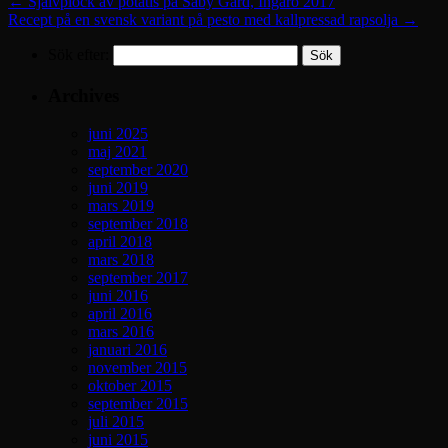
←
Självplock av potatis på Säby Gård, Ingarö 2017
Recept på en svensk variant på pesto med kallpressad rapsolja
→
Sök efter:
Archives
juni 2025
maj 2021
september 2020
juni 2019
mars 2019
september 2018
april 2018
mars 2018
september 2017
juni 2016
april 2016
mars 2016
januari 2016
november 2015
oktober 2015
september 2015
juli 2015
juni 2015