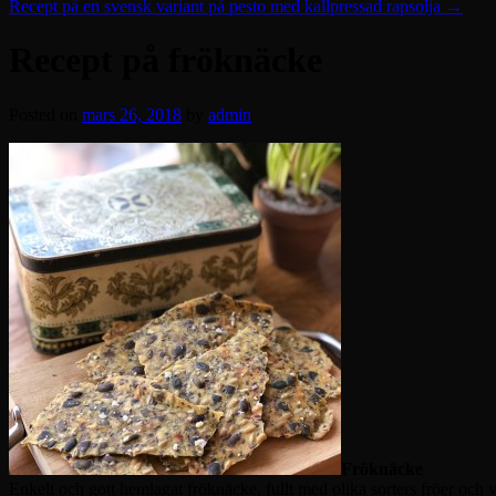
Recept på en svensk variant på pesto med kallpressad rapsolja
→
Recept på fröknäcke
Posted on
mars 26, 2018
by
admin
Fröknäcke
Enkelt och gott hemlagat fröknäcke, fullt med olika sorters fröer och 