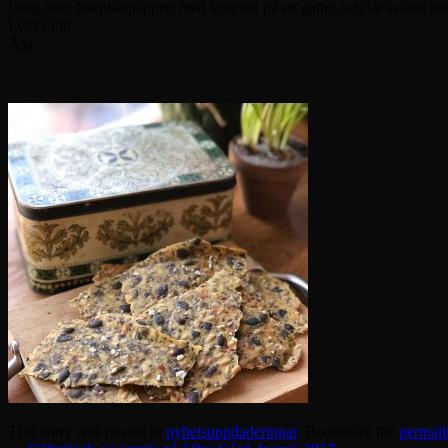
Drag över bakplåtspappret med knäcket på ett galler och låt svalna in
Lycka till!
Åsa
This entry was posted in
nyhetsuppdaderingar
. Bookmark the
permali