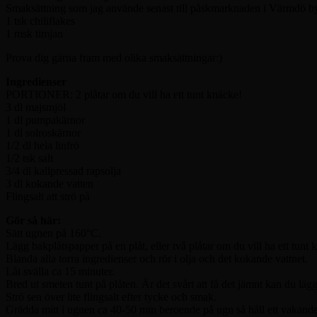
Smaksättning som jag använde senast till påskmarknaden i Värmdö b
1 tsk chiliflakes
1 msk timjan
Prova dig gärna fram med olika smaksättningar:)
Ingredienser
PORTIONER: 2 plåtar om du vill ha ett tunt knäcke!
3 dl majsmjöl
1 dl pumpakärnor
1 dl solroskärnor
1/2 dl hela linfrö
1/2 tsk salt
3/4 dl kallpressad rapsolja
3 dl kokande vatten
Flingsalt att strö på
Gör så här:
Sätt ugnen på 160°C.
Lägg bakplåtspapper på en plåt, eller två plåtar om du vill ha ett tunt 
Blanda alla torra ingredienser och rör i olja och det kokande vattnet.
Låt svälla ca 15 minuter.
Bred ut smeten tunt på plåten. Är det svårt att få det jämnt kan du läg
Strö sen över lite flingsalt efter tycke och smak.
Grädda mitt i ugnen ca 40-50 min beroende på ugn så håll ett vakande 