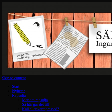
Skip to content
Start
Nyheter
Rapsolja
Mer om rapsolja
Så här går det till
Kall eller varmpressad?