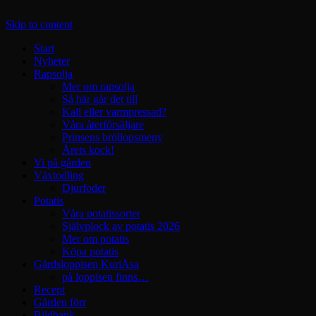
Skip to content
Start
Nyheter
Rapsolja
Mer om rapsolja
Så här går det till
Kall eller varmpressad?
Våra återförsäljare
Prinsens bröllopsmeny
Årets kock!
Vi på gården
Växtodling
Djurfoder
Potatis
Våra potatissorter
Självplock av potatis 2026
Mer om potatis
Köpa potatis
Gårdsloppisen KuriÅsa
på loppisen finns…
Recept
Gården förr
Bildbank