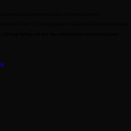
des på menyn som serverades under bröllopsmiddagen!
nkokt vit sparris, ett färgsprakande blomstertäcke samt kallpressad r
is fyllt upp hyllan och har fina erbjudanden på presentpåsar!
nk
.