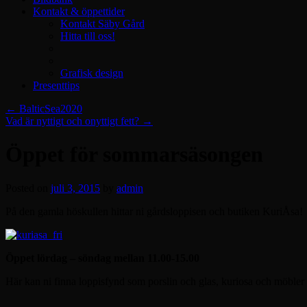
Kontakt & öppettider
Kontakt Säby Gård
Hitta till oss!
Grafisk design
Presenttips
←
BalticSea2020
Vad är nyttigt och onyttigt fett?
→
Öppet för sommarsäsongen
Posted on
juli 3, 2015
by
admin
På den gamla höskullen hittar ni gårdsloppisen och butiken KuriÅsa!
Öppet lördag – söndag mellan 11.00-15.00
Här kan ni finna loppisfynd som porslin och glas, kuriosa och möbler