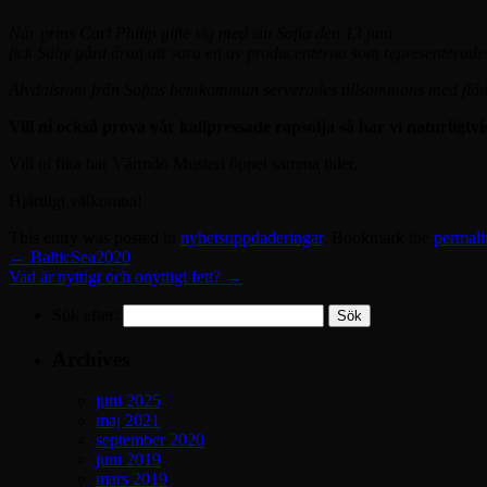
När prins Carl Philip gifte sig med sin Sofia den 13 juni
fick Säby gård äran att vara en av producenterna som representera
Älvdalsrom från Sofias hemkommun serverades tillsammans med fläderi
Vill ni också prova vår kallpressade rapsolja så har vi naturligtv
Vill ni fika har Värmdö Musteri öppet samma tider,
Hjärtligt välkomna!
This entry was posted in
nyhetsuppdaderingar
. Bookmark the
permali
←
BalticSea2020
Vad är nyttigt och onyttigt fett?
→
Sök efter:
Archives
juni 2025
maj 2021
september 2020
juni 2019
mars 2019